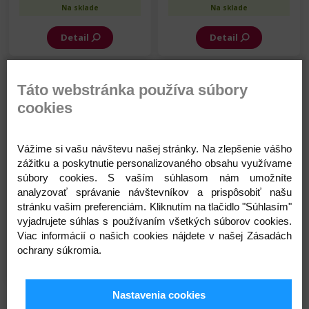
Na sklade
Na sklade
Detail
Detail
Skladom
Táto webstránka používa súbory
cookies
Vážime si vašu návštevu našej stránky. Na zlepšenie vášho
zážitku a poskytnutie personalizovaného obsahu využívame
súbory cookies. S vaším súhlasom nám umožníte
Detské tričko Winterkraft
analyzovať správanie návštevníkov a prispôsobiť našu
stránku vašim preferenciám. Kliknutím na tlačidlo "Súhlasím"
15,00 €
25,00 €
vyjadrujete súhlas s používaním všetkých súborov cookies.
Na sklade
Viac informácií o našich cookies nájdete v našej Zásadách
ochrany súkromia.
Detail
Nastavenia cookies