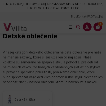
TENTO ESHOP JE TESTOVACI OBJEDNAVKA VAM NIKDY NEBUDE DORUCENA,
JE TO DEMO ESHOP PLATFORMY FULTIO
Blog
Kontakt
FAQ
Test
Úvod
Oblečenie
Detské oblečenie
0
Detské oblečenie
V našej kategórii detského oblečenia nájdete oblečenie pre naše
najmenšie zázraky, ktoré si zaslúžia len to najlepšie. Naše
kolekcie sú zamerané na spájanie štýlu a pohodlia, pre deti od
najmladších vekov. Od hravých každodenných šiat až po štýlové
súpravy na špeciálne príležitosti, ponúkame oblečenie, ktoré
bude sprevádzať vaše deti v ich dobrodružstve štýlu. Nechajte ich
osobnosť žiariť v našom oblečení, ktoré je navrhnuté s láskou.
Detské trička