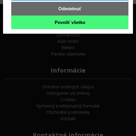
Odmietnuť
Top kategórie
Povoliť všetko
Domácnosť
Auto moto
Elektro
Pánske oblečenie
Informácie
Ochrana osobných údajov
Odstúpenie od zmluvy
Cookies
Vymenný a reklamačný formulár
Obchodné podmienky
Kontakt
Kontaktné informácie