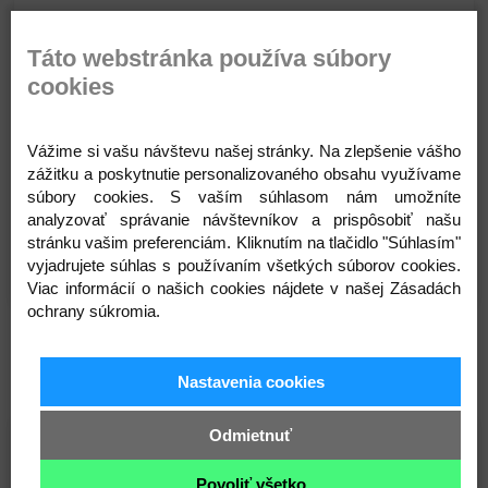
Dámske šaty sú vkusným a štýlovým oblečením
Táto webstránka používa súbory
pre ženy, ktoré ocenia eleganciu a pohodlie. S
cookies
rôznymi strihmi, farbami a vzormi sú dámske šaty
vhodné pre rôzne príležitosti, od každodenného
obliekania po špeciálne udalosti. Tieto šaty
Vážime si vašu návštevu našej stránky. Na zlepšenie vášho
zdôrazňujú ženskosť a šarm, pričom zabezpečujú
zážitku a poskytnutie personalizovaného obsahu využívame
komfort a nádheru v jednom kúsku oblečenia.
súbory cookies. S vaším súhlasom nám umožníte
Dámske šaty sú neodmysliteľnou súčasťou šatníka
analyzovať správanie návštevníkov a prispôsobiť našu
každej ženy.
stránku vašim preferenciám. Kliknutím na tlačidlo "Súhlasím"
vyjadrujete súhlas s používaním všetkých súborov cookies.
Viac informácií o našich cookies nájdete v našej Zásadách
ochrany súkromia.
Súvisiace produkty
Nastavenia cookies
Odmietnuť
Skladom
Skladom
Novinka
Novinka
Povoliť všetko