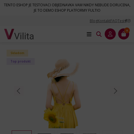
TENTO ESHOP JE TESTOVACI OBJEDNAVKA VAM NIKDY NEBUDE DORUCENA,
JE TO DEMO ESHOP PLATFORMY FULTIO
Blog
Kontakt
FAQ
Test
Úvod
Oblečenie
Dámske oblečenie
Šaty
Dámske spoločenské šaty
0
Skladom
Top produkt