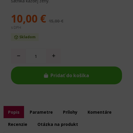
šatníka každej ženy.
10,00 €
15,00 €
s DPH
Skladom
Pridať do košíka
Popis
Parametre
Prílohy
Komentáre
Recenzie
Otázka na produkt