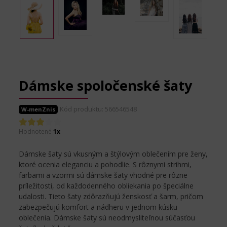
Dámske spoločenské šaty
Kód produktu: 566546548
W-menZnis
Hodnotené
1x
Dámske šaty sú vkusným a štýlovým oblečením pre ženy,
ktoré ocenia eleganciu a pohodlie. S rôznymi strihmi,
farbami a vzormi sú dámske šaty vhodné pre rôzne
príležitosti, od každodenného obliekania po špeciálne
udalosti. Tieto šaty zdôrazňujú ženskosť a šarm, pričom
zabezpečujú komfort a nádheru v jednom kúsku
oblečenia. Dámske šaty sú neodmysliteľnou súčasťou