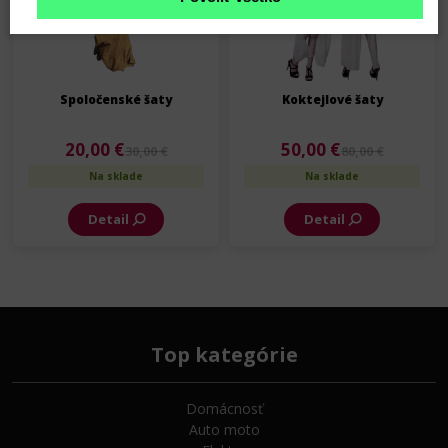
Spoločenské šaty
Koktejlové šaty
20,00 €
50,00 €
30,00 €
80,00 €
Na sklade
Na sklade
Detail
Detail
Top kategórie
Domácnosť
Auto moto